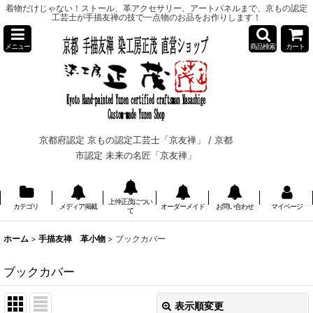
着物だけじゃない！ストール、革アクセサリー、アートパネルまで、京もの認定
工芸士が手描友禅の技で一点物のお品をお作りします！
メニュー
商品検索
カート
京都府認定 京もの認定工芸士「京友禅」 /
京都
市認定 未来の名匠「京友禅」
上仲正茂につい
カテゴリ
メディア掲載
オーダーメイド
お問い合わせ
マイページ
て
ホーム
>
手描友禅 革小物
>
ブックカバー
ブックカバー
表示順変更
閉じる