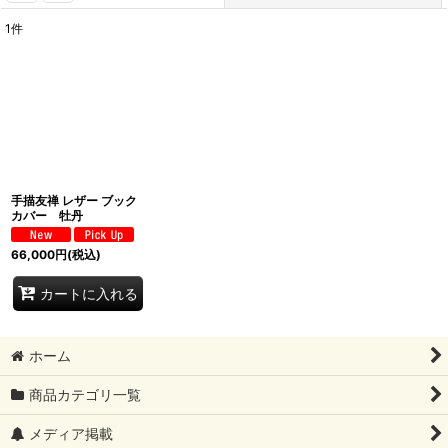
1
件
表示数
:
並び順
:
絞り込む
手描友禅 レザー ブック
カバー 牡丹
66,000
円
(税込)
カートに入れる
ホーム
商品カテゴリ一覧
メディア掲載