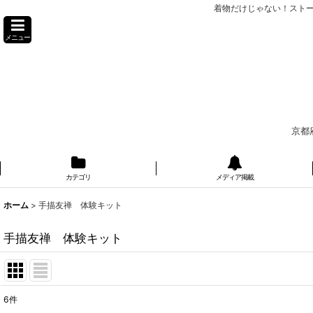
着物だけじゃない！スト
メニュー
京都
カテゴリ
メディア掲載
ホーム
>
手描友禅 体験キット
手描友禅 体験キット
6
件
表示数
: