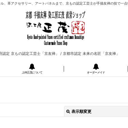
ール、革アクセサリー、アートパネルまで、京もの認定工芸士が手描友禅の技で一点
府認定 京もの認定工芸士「京友禅」 /
京都市認定 未来の名匠「京友禅」
上仲正茂について
オーダーメイド
表示順変更