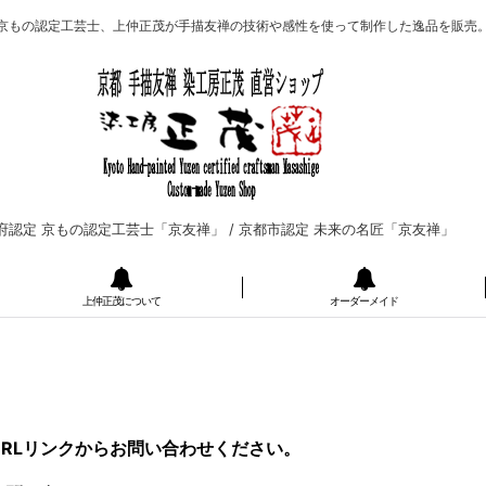
京もの認定工芸士、上仲正茂が手描友禅の技術や感性を使って制作した逸品を販売
府認定 京もの認定工芸士「京友禅」 /
京都市認定 未来の名匠「京友禅」
上仲正茂について
オーダーメイド
RLリンクからお問い合わせください。