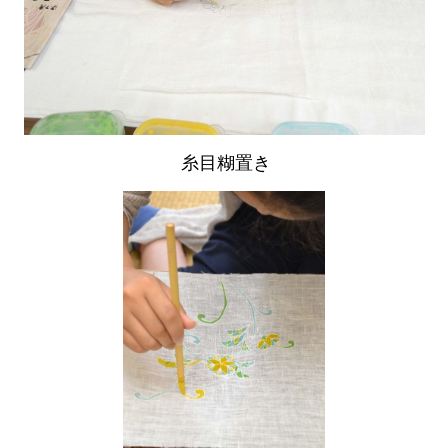
糸目糊置き