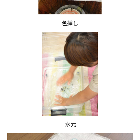
色挿し
水元