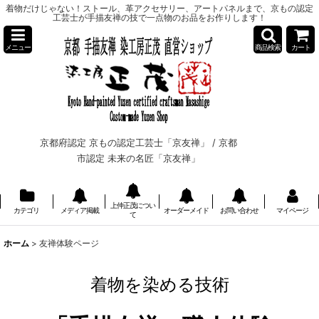
着物だけじゃない！ストール、革アクセサリー、アートパネルまで、京もの認定
工芸士が手描友禅の技で一点物のお品をお作りします！
メニュー
商品検索
カート
京都府認定 京もの認定工芸士「京友禅」 /
京都
市認定 未来の名匠「京友禅」
上仲正茂につい
カテゴリ
メディア掲載
オーダーメイド
お問い合わせ
マイページ
て
ホーム
>
友禅体験ページ
着物を染める技術