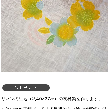
リネンの生地（約40×27㎝）の友禅染を作ります。
友禅の制作工程である「糸目糊置き（絵の輪郭線に糊