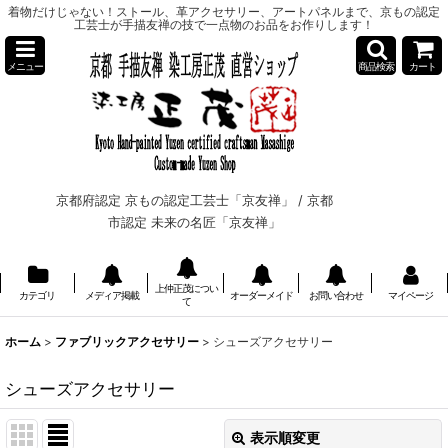
着物だけじゃない！ストール、革アクセサリー、アートパネルまで、京もの認定
工芸士が手描友禅の技で一点物のお品をお作りします！
メニュー
商品検索
カート
京都府認定 京もの認定工芸士「京友禅」 /
京都
市認定 未来の名匠「京友禅」
上仲正茂につい
カテゴリ
メディア掲載
オーダーメイド
お問い合わせ
マイページ
て
ホーム
>
ファブリックアクセサリー
>
シューズアクセサリー
シューズアクセサリー
表示順変更
閉じる