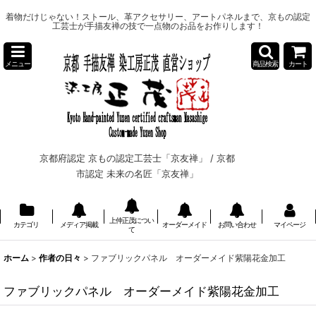
着物だけじゃない！ストール、革アクセサリー、アートパネルまで、京もの認定
工芸士が手描友禅の技で一点物のお品をお作りします！
メニュー
商品検索
カート
京都府認定 京もの認定工芸士「京友禅」 /
京都
市認定 未来の名匠「京友禅」
上仲正茂につい
カテゴリ
メディア掲載
オーダーメイド
お問い合わせ
マイページ
て
ホーム
>
作者の日々
>
ファブリックパネル オーダーメイド紫陽花金加工
ファブリックパネル オーダーメイド紫陽花金加工