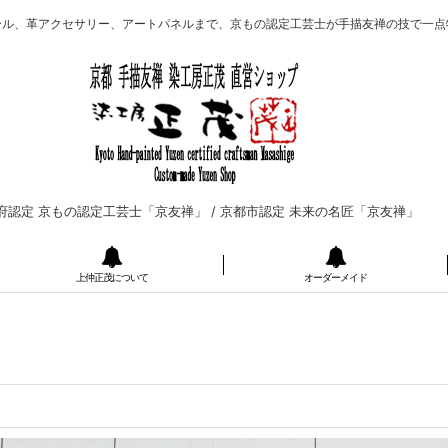
ール、革アクセサリー、アートパネルまで、京もの認定工芸士が手描友禅の技で一点
府認定 京もの認定工芸士「京友禅」 /
京都市認定 未来の名匠「京友禅」
上仲正茂について
オーダーメイド