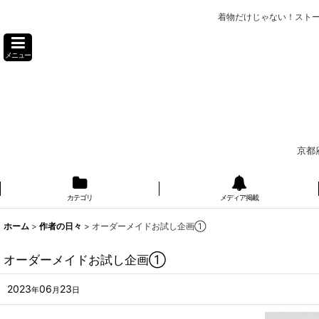
着物だけじゃない！スト
メニュー
京都
カテゴリ
メディア掲載
ホーム
>
作者の日々
>
オーダーメイドお試し企画①
オーダーメイドお試し企画①
2023
06
23
年
月
日