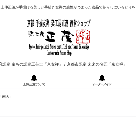
上仲正茂が手掛ける美しい手描き友禅の感性がつまった逸品で暮らしにいろどりを
府認定 京もの認定工芸士「京友禅」 /
京都市認定 未来の名匠「京友禅」
上仲正茂について
オーダーメイド
 「南天」