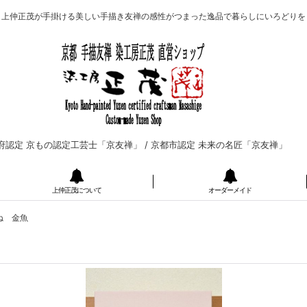
上仲正茂が手掛ける美しい手描き友禅の感性がつまった逸品で暮らしにいろどりを
府認定 京もの認定工芸士「京友禅」 /
京都市認定 未来の名匠「京友禅」
上仲正茂について
オーダーメイド
ね 金魚