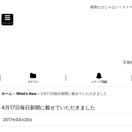
着物だけじゃない！スト
メニュー
京都
カテゴリ
メディア掲載
ホーム
>
What's New
>
4月17日毎日新聞に載せていただきました
4月17日毎日新聞に載せていただきました
2017
04
20
年
月
日