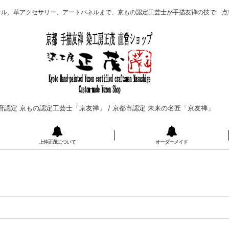
ール、革アクセサリー、アートパネルまで、京もの認定工芸士が手描友禅の技で一点
府認定 京もの認定工芸士「京友禅」 /
京都市認定 未来の名匠「京友禅」
上仲正茂について
オーダーメイド