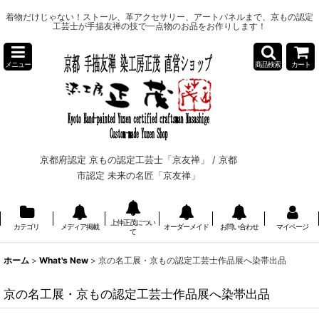
着物だけじゃない！ストール、革アクセサリー、アートパネルまで、京もの認定
工芸士が手描友禅の技で一点物のお品をお作りします！
メニュー
商品検索
カート
京都府認定 京もの認定工芸士「京友禅」 /
京都
市認定 未来の名匠「京友禅」
上仲正茂につい
カテゴリ
メディア掲載
オーダーメイド
お問い合わせ
マイページ
て
ホーム
>
What's New
>
京の名工展・京もの認定工芸士作品展へ染帯出品
京の名工展・京もの認定工芸士作品展へ染帯出品