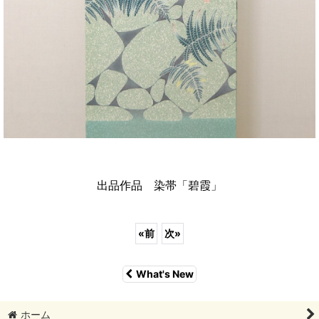
出品作品 染帯「碧霞」
«
前
次
»
What's New
ホーム