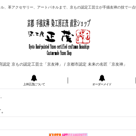
ール、革アクセサリー、アートパネルまで、京もの認定工芸士が手描友禅の技で一点
府認定 京もの認定工芸士「京友禅」 /
京都市認定 未来の名匠「京友禅」
上仲正茂について
オーダーメイド
す。
す。