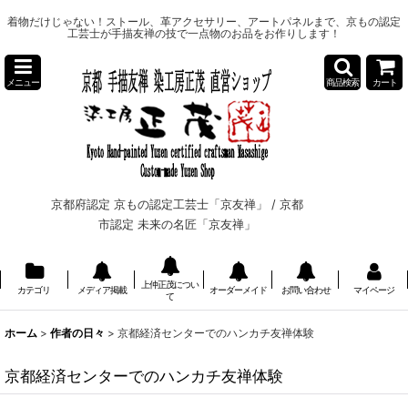
着物だけじゃない！ストール、革アクセサリー、アートパネルまで、京もの認定
工芸士が手描友禅の技で一点物のお品をお作りします！
メニュー
商品検索
カート
京都府認定 京もの認定工芸士「京友禅」 /
京都
市認定 未来の名匠「京友禅」
上仲正茂につい
カテゴリ
メディア掲載
オーダーメイド
お問い合わせ
マイページ
て
ホーム
>
作者の日々
>
京都経済センターでのハンカチ友禅体験
京都経済センターでのハンカチ友禅体験