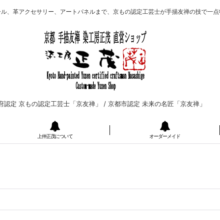
ール、革アクセサリー、アートパネルまで、京もの認定工芸士が手描友禅の技で一点
府認定 京もの認定工芸士「京友禅」 /
京都市認定 未来の名匠「京友禅」
上仲正茂について
オーダーメイド