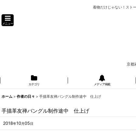
着物だけじゃない！スト
メニュー
京都
カテゴリ
メディア掲載
ホーム
>
作者の日々
>
手描革友禅バングル制作途中 仕上げ
手描革友禅バングル制作途中 仕上げ
2018
10
05
年
月
日